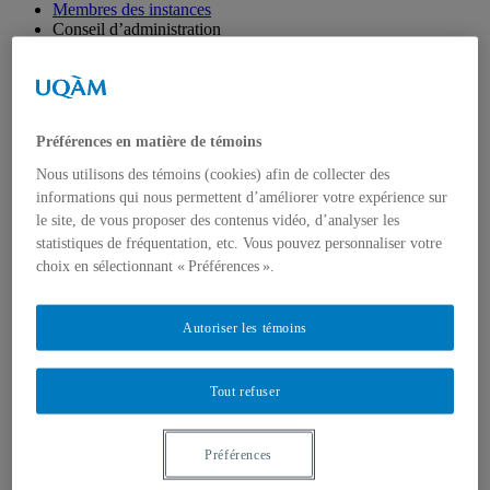
Membres des instances
Conseil d’administration
Liste des membres
Ordres du jour
Procès-verbaux
Index général et résolutions
Section réservée aux membres – CA
Préférences en matière de témoins
Document pour consultation
Comité exécutif
Nous utilisons des témoins (cookies) afin de collecter des
Liste des membres
informations qui nous permettent d’améliorer votre expérience sur
Ordres du jour
le site, de vous proposer des contenus vidéo, d’analyser les
Procès-verbaux
statistiques de fréquentation, etc. Vous pouvez personnaliser votre
Index général et résolutions
Commission des études
choix en sélectionnant « Préférences ».
Liste des membres
Ordres du jour
Procès-verbaux
Autoriser les témoins
Index général et résolutions
Document pour consultation – CE
Section réservée aux membres – CE
Tout refuser
Sous-commission des ressources
Liste des membres
Ordres du jour
Préférences
Procès-verbaux
Index général et résolutions