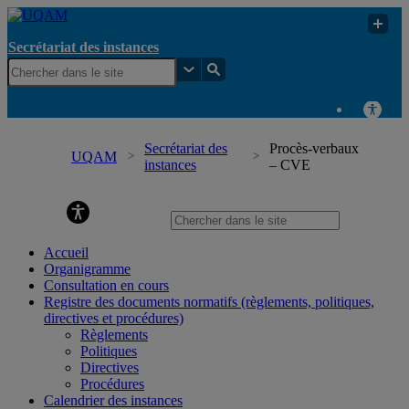
Secrétariat des instances
Secrétariat des
Procès-verbaux
UQAM
instances
– CVE
Secrétariat des instances
Accueil
Organigramme
Consultation en cours
Registre des documents normatifs (règlements, politiques,
directives et procédures)
Règlements
Politiques
Directives
Procédures
Calendrier des instances