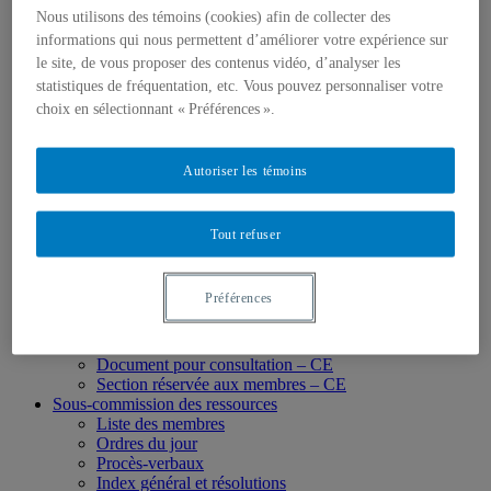
Membres des instances
Nous utilisons des témoins (cookies) afin de collecter des
Conseil d’administration
informations qui nous permettent d’améliorer votre expérience sur
Liste des membres
le site, de vous proposer des contenus vidéo, d’analyser les
Ordres du jour
statistiques de fréquentation, etc. Vous pouvez personnaliser votre
Procès-verbaux
Index général et résolutions
choix en sélectionnant « Préférences ».
Section réservée aux membres – CA
Document pour consultation
Comité exécutif
Autoriser les témoins
Liste des membres
Ordres du jour
Procès-verbaux
Tout refuser
Index général et résolutions
Commission des études
Liste des membres
Préférences
Ordres du jour
Procès-verbaux
Index général et résolutions
Document pour consultation – CE
Section réservée aux membres – CE
Sous-commission des ressources
Liste des membres
Ordres du jour
Procès-verbaux
Index général et résolutions