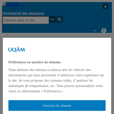
Secrétariat des instances
Secrétariat des
Commission des
UQAM
instances
études
Secrétariat des instances
Préférences en matière de témoins
Nous utilisons des témoins (cookies) afin de collecter des
Accueil
Organigramme
informations qui nous permettent d’améliorer votre expérience sur
Consultation en cours
le site, de vous proposer des contenus vidéo, d’analyser les
Registre des documents normatifs (règlements, politiques,
statistiques de fréquentation, etc. Vous pouvez personnaliser votre
directives et procédures)
choix en sélectionnant « Préférences ».
Règlements
Politiques
Directives
Autoriser les témoins
Procédures
Calendrier des instances