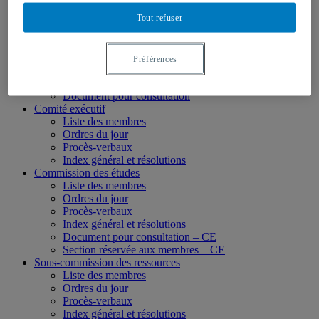
Membres des instances
Tout refuser
Conseil d’administration
Liste des membres
Ordres du jour
Procès-verbaux
Préférences
Index général et résolutions
Section réservée aux membres – CA
Document pour consultation
Comité exécutif
Liste des membres
Ordres du jour
Procès-verbaux
Index général et résolutions
Commission des études
Liste des membres
Ordres du jour
Procès-verbaux
Index général et résolutions
Document pour consultation – CE
Section réservée aux membres – CE
Sous-commission des ressources
Liste des membres
Ordres du jour
Procès-verbaux
Index général et résolutions