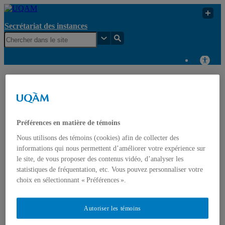
Secrétariat des instances
Secrétariat
Sous-commission
UQAM
des instances
des ressources
Secrétariat des instances
Préférences en matière de témoins
Nous utilisons des témoins (cookies) afin de collecter des
Accueil
Organigramme
informations qui nous permettent d’améliorer votre expérience sur
Consultation en cours
le site, de vous proposer des contenus vidéo, d’analyser les
Registre des documents normatifs (règlements, politiques,
statistiques de fréquentation, etc. Vous pouvez personnaliser votre
directives et procédures)
choix en sélectionnant « Préférences ».
Règlements
Politiques
Directives
Autoriser les témoins
Procédures
Calendrier des instances