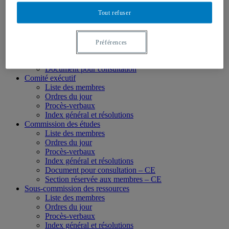
Membres des instances
Tout refuser
Conseil d’administration
Liste des membres
Ordres du jour
Procès-verbaux
Préférences
Index général et résolutions
Section réservée aux membres – CA
Document pour consultation
Comité exécutif
Liste des membres
Ordres du jour
Procès-verbaux
Index général et résolutions
Commission des études
Liste des membres
Ordres du jour
Procès-verbaux
Index général et résolutions
Document pour consultation – CE
Section réservée aux membres – CE
Sous-commission des ressources
Liste des membres
Ordres du jour
Procès-verbaux
Index général et résolutions