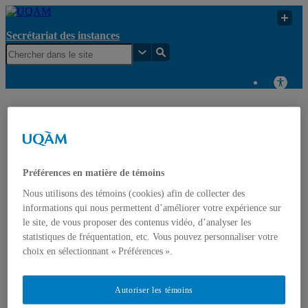
Secrétariat des instances
Secrétariat des
Consultation en
UQAM
instances
cours
Secrétariat des instances
Préférences en matière de témoins
Accueil
Nous utilisons des témoins (cookies) afin de collecter des
Organigramme
informations qui nous permettent d’améliorer votre expérience sur
Consultation en cours
le site, de vous proposer des contenus vidéo, d’analyser les
Registre des documents normatifs (règlements, politiques,
statistiques de fréquentation, etc. Vous pouvez personnaliser votre
directives et procédures)
choix en sélectionnant « Préférences ».
Règlements
Politiques
Directives
Procédures
Autoriser les témoins
Calendrier des instances