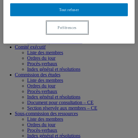
Membres des instances
Conseil d’administration
Tout refuser
Liste des membres
Ordres du jour
Procès-verbaux
Préférences
Index général et résolutions
Section réservée aux membres – CA
Document pour consultation
Comité exécutif
Liste des membres
Ordres du jour
Procès-verbaux
Index général et résolutions
Commission des études
Liste des membres
Ordres du jour
Procès-verbaux
Index général et résolutions
Document pour consultation – CE
Section réservée aux membres – CE
Sous-commission des ressources
Liste des membres
Ordres du jour
Procès-verbaux
Index général et résolutions