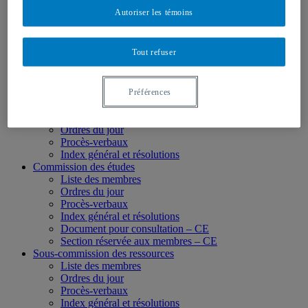
Membres des instances
Autoriser les témoins
Conseil d’administration
Liste des membres
Ordres du jour
Tout refuser
Procès-verbaux
Index général et résolutions
Section réservée aux membres – CA
Document pour consultation
Préférences
Comité exécutif
Liste des membres
Ordres du jour
Procès-verbaux
Index général et résolutions
Commission des études
Liste des membres
Ordres du jour
Procès-verbaux
Index général et résolutions
Document pour consultation – CE
Section réservée aux membres – CE
Sous-commission des ressources
Liste des membres
Ordres du jour
Procès-verbaux
Index général et résolutions