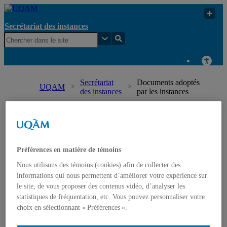
Secrétariat des instances
Secrétariat
Documents adoptés
UQAM
des instances
par les instances
Secrétariat des instances
Accueil
Organigramme
Préférences en matière de témoins
Consultation en cours
Nous utilisons des témoins (cookies) afin de collecter des
Registre des documents normatifs (règlements, politiques,
informations qui nous permettent d’améliorer votre expérience sur
directives et procédures)
Règlements
le site, de vous proposer des contenus vidéo, d’analyser les
Politiques
statistiques de fréquentation, etc. Vous pouvez personnaliser votre
Directives
choix en sélectionnant « Préférences ».
Procédures
Calendrier des instances