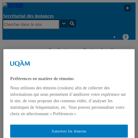
Secrétariat des instances
Secrétariat
Section réservée aux
UQAM
des instances
membres – CE
Secrétariat des instances
Préférences en matière de témoins
Accueil
Nous utilisons des témoins (cookies) afin de collecter des
Organigramme
informations qui nous permettent d’améliorer votre expérience sur
Consultation en cours
le site, de vous proposer des contenus vidéo, d’analyser les
Registre des documents normatifs (règlements, politiques,
directives et procédures)
statistiques de fréquentation, etc. Vous pouvez personnaliser votre
Règlements
choix en sélectionnant « Préférences ».
Politiques
Directives
Procédures
Autoriser les témoins
Calendrier des instances