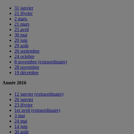
31 janvier
21 février
2 mars
21 mars
25 avril
30 mai
20 juin
29 août
26 septembre
24 octobre
8 novembre (extraordinaire)
28 novembre
19 décembre
Année 2016
12 janvier (extraordinaire)
26 janvier
23 février
1er avril (extraordinaire)
3 mai
24 mai
14 juin
30 août