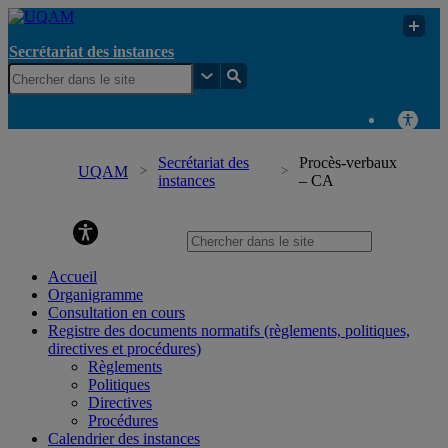
Secrétariat des instances
Secrétariat des
Procès-verbaux
UQAM
instances
– CA
Secrétariat des instances
Accueil
Organigramme
Consultation en cours
Registre des documents normatifs (règlements, politiques,
directives et procédures)
Règlements
Politiques
Directives
Procédures
Calendrier des instances