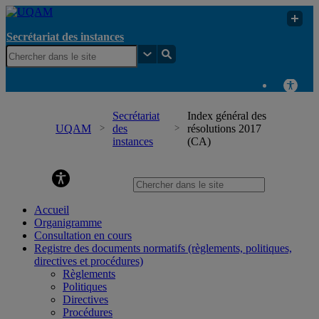
Secrétariat des instances
Secrétariat
Index général des
UQAM
des
résolutions 2017
instances
(CA)
Secrétariat des instances
Accueil
Organigramme
Consultation en cours
Registre des documents normatifs (règlements, politiques,
directives et procédures)
Règlements
Politiques
Directives
Procédures