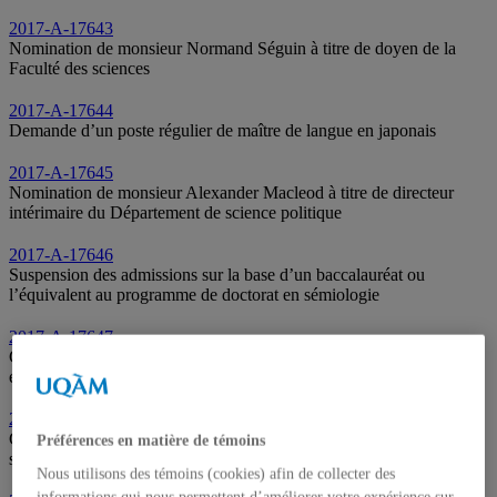
2017-A-17643
Nomination de monsieur Normand Séguin à titre de doyen de la
Faculté des sciences
2017-A-17644
Demande d’un poste régulier de maître de langue en japonais
2017-A-17645
Nomination de monsieur Alexander Macleod à titre de directeur
intérimaire du Département de science politique
2017-A-17646
Suspension des admissions sur la base d’un baccalauréat ou
l’équivalent au programme de doctorat en sémiologie
2017-A-17647
Création du programme court de deuxième cycle en systèmes
embarqués
2017-A-17648
Création du programme court de deuxième cycle avancé en
Préférences en matière de témoins
systèmes embarqués
Nous utilisons des témoins (cookies) afin de collecter des