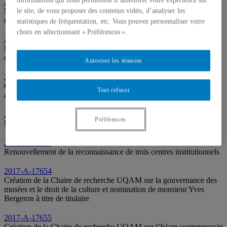
informations qui nous permettent d’améliorer votre expérience sur
2017-A-17649
Modification du programme de maîtrise en carriérologie en une
le site, de vous proposer des contenus vidéo, d’analyser les
maîtrise en counseling de carrière
statistiques de fréquentation, etc. Vous pouvez personnaliser votre
choix en sélectionnant « Préférences ».
2017-A-17650
Modification du programme de baccalauréat en développement de
carrière
Autoriser les témoins
2017-A-17651
Création du programme court de premier cycle en études
Tout refuser
autochtones
2017-A-17652
Préférences
Modification du programme de baccalauréat en sociologie
2017-A-17653
Renouvellement de la reconnaissance de trois centres institutionnels
2017-A-17654
Création de la Chaire de recherche UQAM sur la gouvernance des
musées et le droit de la culture et nomination de monsieur Yves
Bergeron à titre de titulaire
2017-A-17655
Création de la Chaire de recherche UQAM sur l’Islam contemporain