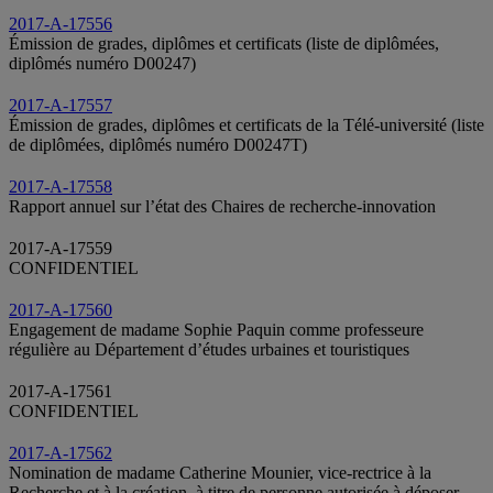
2017-A-17556
Émission de grades, diplômes et certificats (liste de diplômées,
diplômés numéro D00247)
2017-A-17557
Émission de grades, diplômes et certificats de la Télé-université (liste
de diplômées, diplômés numéro D00247T)
2017-A-17558
Rapport annuel sur l’état des Chaires de recherche-innovation
2017-A-17559
CONFIDENTIEL
2017-A-17560
Engagement de madame Sophie Paquin comme professeure
régulière au Département d’études urbaines et touristiques
2017-A-17561
CONFIDENTIEL
2017-A-17562
Nomination de madame Catherine Mounier, vice-rectrice à la
Recherche et à la création, à titre de personne autorisée à déposer