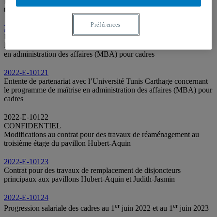
Programme pour la requalification et l’accompagnement en
technologie de l’information et des communications (PRATIC)
Préférences
2022-E-10120
Renouvellement de l’Entente de partenariat avec l’University of
Economics Ho Chi Minh City concernant le programme de maîtrise
en administration des affaires (MBA) pour cadres
2022-E-10121
Entente de partenariat avec l’Université Tunis Carthage concernant
le programme de maîtrise en administration des affaires (MBA) pour
cadres
2022-E-10122
CONFIDENTIEL
Modifications au contrat pour des travaux de réaménagement au
troisième étage du pavillon Hubert-Aquin
2022-E-10123
Contrat pour des travaux de remplacement de disjoncteurs
principaux aux pavillons Hubert-Aquin et Judith-Jasmin
2022-E-10124
er
er
Progression salariale des cadres au 1
juin 2022 et au 1
juin 2023