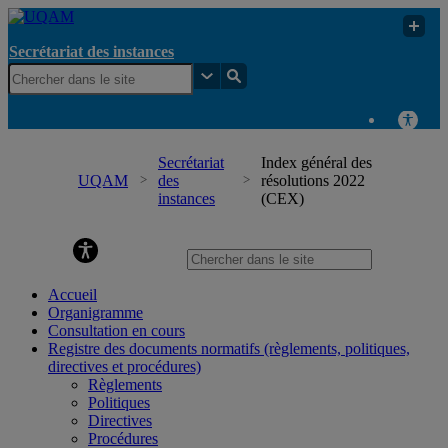
Secrétariat des instances
Secrétariat
Index général des
UQAM
des
résolutions 2022
instances
(CEX)
Secrétariat des instances
Accueil
Organigramme
Consultation en cours
Registre des documents normatifs (règlements, politiques,
directives et procédures)
Règlements
Politiques
Directives
Procédures