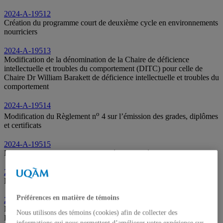
2024-A-19512
Création du programme court de deuxième cycle en environnements
nourriciers
2024-A-19513
Modification de la dénomination de la Chaire de déficience
intellectuelle et troubles du comportement (DITC) pour celle de
Chaire Dr William Barakett de déficience intellectuelle et troubles du
comportement
2024-A-19514
o
Modification du Règlement n
4 sur l’émission des grades, diplômes
et certificats
2024-A-19515
Nomination de membres au Comité de la vie étudiante
2024-A-19516
Nomination d’un membre à la Commission des études
Préférences en matière de témoins
2024-A-19517
Nomination de membres au Comité institutionnel d’application de la
Nous utilisons des témoins (cookies) afin de collecter des
Politique en matière d’écoresponsabilité