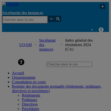
Secrétariat des instances
Secrétariat
Index général des
UQAM
des
résolutions 2024
instances
(CA)
Secrétariat des instances
Accueil
Organigramme
Consultation en cours
Registre des documents normatifs (règlements, politiques,
directives et procédures)
Règlements
Politiques
Directives
Procédures