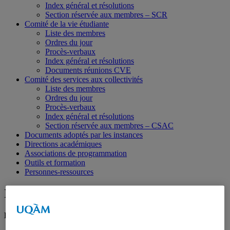
Index général et résolutions
Section réservée aux membres – SCR
Comité de la vie étudiante
Liste des membres
Ordres du jour
Procès-verbaux
Index général et résolutions
Documents réunions CVE
Comité des services aux collectivités
Liste des membres
Ordres du jour
Procès-verbaux
Index général et résolutions
Section réservée aux membres – CSAC
Documents adoptés par les instances
Directions académiques
Associations de programmation
Outils et formation
Personnes-ressources
Index général des résolutions 2024 (CEX)
Résolutions du 5 décembre 2024