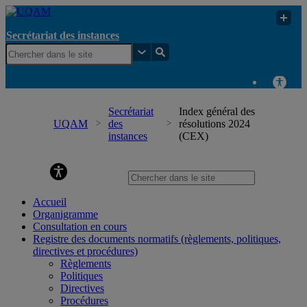
Secrétariat des instances
Secrétariat
Index général des
UQAM
des
résolutions 2024
instances
(CEX)
Secrétariat des instances
Accueil
Organigramme
Consultation en cours
Registre des documents normatifs (règlements, politiques,
directives et procédures)
Règlements
Politiques
Directives
Procédures