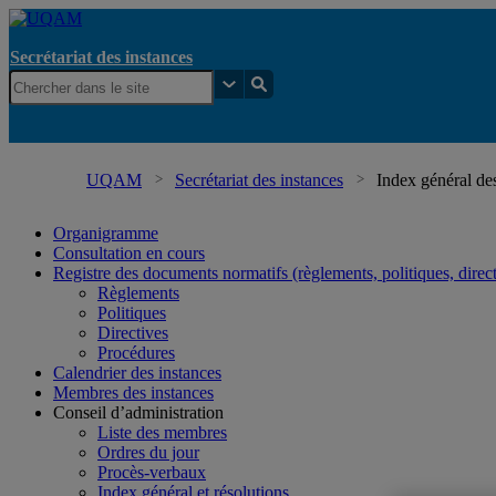
Secrétariat des instances
UQAM
Secrétariat des instances
Index général de
Organigramme
Consultation en cours
Registre des documents normatifs (règlements, politiques, direc
Règlements
Politiques
Directives
Procédures
Calendrier des instances
Membres des instances
Conseil d’administration
Liste des membres
Ordres du jour
Procès-verbaux
Index général et résolutions