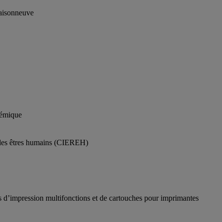
Maisonneuve
démique
c des êtres humains (CIEREH)
s d’impression multifonctions et de cartouches pour imprimantes