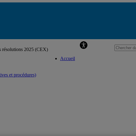
Secréta
s résolutions 2025 (CEX)
Accueil
tives et procédures)