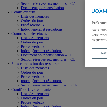
Section réservée aux membres – CA
Document pour consultation
Comité exécutif
Liste des membres
Ordres du jour
Préférence
Procès-verbaux
Index général et résolutions
Nous utilis
Commission des études
votre expér
Liste des membres
fréquentati
Ordres du jour
Procès-verbaux
Index général et résolutions
Préf
Document pour consultation – CE
Section réservée aux membres – CE
Sous-commission des ressources
Liste des membres
Ordres du jour
Procès-verbaux
Index général et résolutions
Section réservée aux membres – SCR
Comité de la vie étudiante
Liste des membres
Ordres du jour
Procès-verbaux
Index général et résolutions