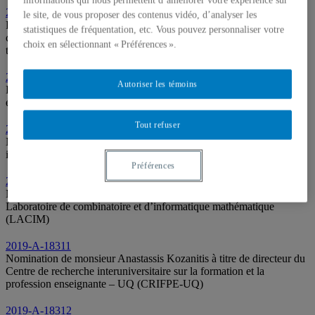
informations qui nous permettent d’améliorer votre expérience sur
2019-A-18307
le site, de vous proposer des contenus vidéo, d’analyser les
Prolongation de la Chaire de recherche UQAM en médecine
statistiques de fréquentation, etc. Vous pouvez personnaliser votre
comportementale et du mandat de madame Kim Lavoie à titre de
choix en sélectionnant « Préférences ».
titulaire
2019-A-18308
Autoriser les témoins
Prolongation de la Chaire de recherche UQAM sur la transition
écologique et du mandat de monsieur René Audet à titre de titulaire
Tout refuser
2019-A-18309
Nomination de monsieur Christian Bégin à titre de directeur
intérimaire du Département de didactique
Préférences
2019-A-18310
Nomination de monsieur Christophe Hohlweg à titre de directeur du
Laboratoire de combinatoire et d’informatique mathématique
(LACIM)
2019-A-18311
Nomination de monsieur Anastassis Kozanitis à titre de directeur du
Centre de recherche interuniversitaire sur la formation et la
profession enseignante – UQ (CRIFPE-UQ)
2019-A-18312