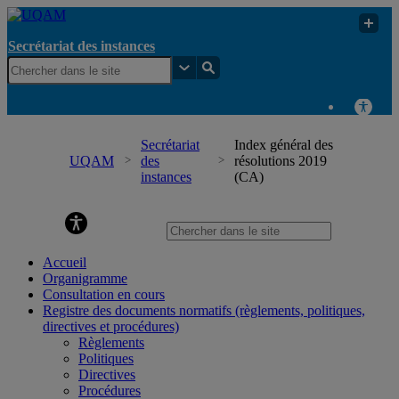
Secrétariat des instances
Secrétariat
Index général des
UQAM
des
résolutions 2019
instances
(CA)
Secrétariat des instances
Accueil
Organigramme
Consultation en cours
Registre des documents normatifs (règlements, politiques,
directives et procédures)
Règlements
Politiques
Directives
Procédures